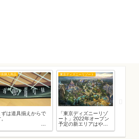
隊長購入商品
東京ディズニーリゾート
カー用品
まずは道具揃えからで
「東京ディズニーリゾ
6年ぶりに
す。
ート」2022年オープン
カオス
予定の新エリアはやっ
交換。
ぱり2024年に延期です
中学入学でソフトテニ
💦。