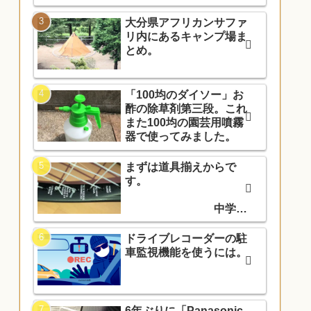
大分県アフリカンサファ
リ内にあるキャンプ場ま
とめ。
「100均のダイソー」お
酢の除草剤第三段。これ
また100均の園芸用噴霧
器で使ってみました。
まずは道具揃えからで
す。
中学入
学でソフトテニス部に入
部しました。
ドライブレコーダーの駐
車監視機能を使うには。
6年ぶりに「Panasonic