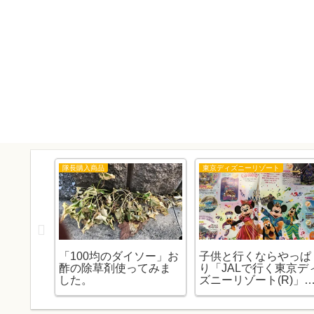
隊長購入商品
東京ディズニーリゾート
ンサフ
「100均のダイソー」お
子供と行くならやっぱ
ャンプ
酢の除草剤使ってみま
り「JALで行く東京デ
した。
ズニーリゾート(R)」
お話（子連れ編）