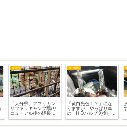
大分県
カー用品
「大分県」アフリカン
「黄白光色！？」にな
ィ
サファリキャンプ場/リ
りますが やっぱり車
の
ニューアル後の隊長再
の HIDバルブ交換しま
まとめ。
す！。