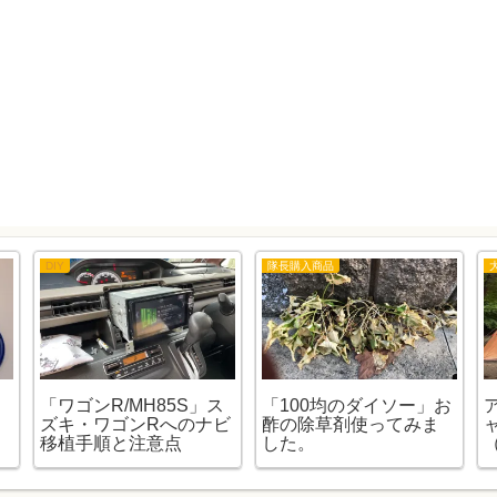
DIY
隊長購入商品
「ワゴンR/MH85S」ス
「100均のダイソー」お
ズキ・ワゴンRへのナビ
酢の除草剤使ってみま
移植手順と注意点
した。
（