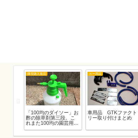
隊長購入商品
カー用品
ダーの
「100均のダイソー」お
車用品 GTKファクト
使うに
酢の除草剤第三段。こ
リー取り付けまとめ
れまた100均の園芸用噴
霧器で使ってみまし
た。