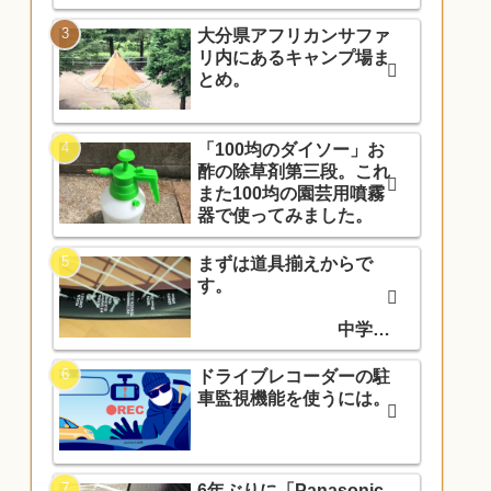
大分県アフリカンサファ
リ内にあるキャンプ場ま
とめ。
「100均のダイソー」お
酢の除草剤第三段。これ
また100均の園芸用噴霧
器で使ってみました。
まずは道具揃えからで
す。
中学入
学でソフトテニス部に入
部しました。
ドライブレコーダーの駐
車監視機能を使うには。
6年ぶりに「Panasonic