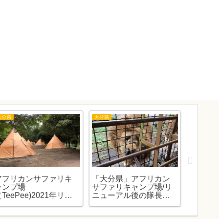
大分県
大分県
大分県
アフリカンサファリキ
「大分県」アフリカン
大分県
ャンプ場
サファリキャンプ場/リ
ァリ内
TeePee)2021年リニ
ニューアル後の隊長再
場まと
ューアルです。（予約
まとめ。
日も）