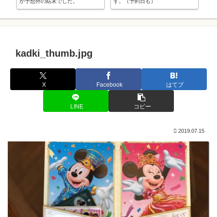
が予想外の結末でした。
す。（予約日も）
用
kadki_thumb.jpg
X
Facebook
はてブ
LINE
コピー
2019.07.15