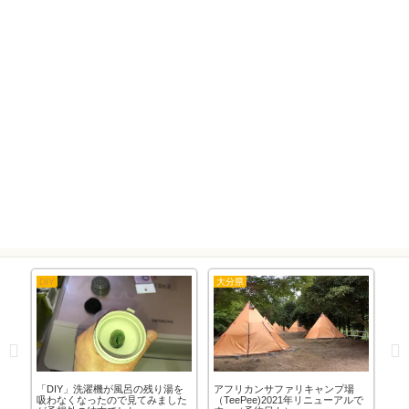
DIY
大分県
隊
」バ
「DIY」洗濯機が風呂の残り湯を
アフリカンサファリキャンプ場
「1
吸わなくなったので見てみました
（TeePee)2021年リニューアルで
剤第