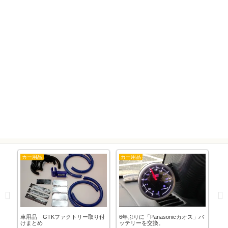
カー用品
カー用品
カ
あ
車用品 GTKファクトリー取り付
6年ぶりに「Panasonicカオス」バ
車
けまとめ
ッテリーを交換。
換